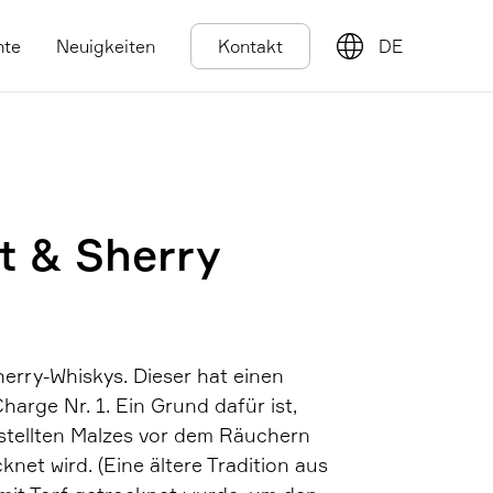
hte
Neuigkeiten
Kontakt
DE
t & Sherry
herry-Whiskys. Dieser hat einen
arge Nr. 1. Ein Grund dafür ist,
gestellten Malzes vor dem Räuchern
knet wird. (Eine ältere Tradition aus