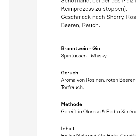
Schottland, bei der das Malz
Keimprozess zu stoppen).
Geschmack nach Sherry, Rosi
Beeren, Rauch.
Branntwein - Gin
Spirituosen - Whisky
Geruch
Aroma von Rosinen, roten Beeren,
Torfrauch.
Methode
Gereift in Oloroso & Pedro Ximén
Inhalt
Helles Malz und Ale-Hefe. Gereift