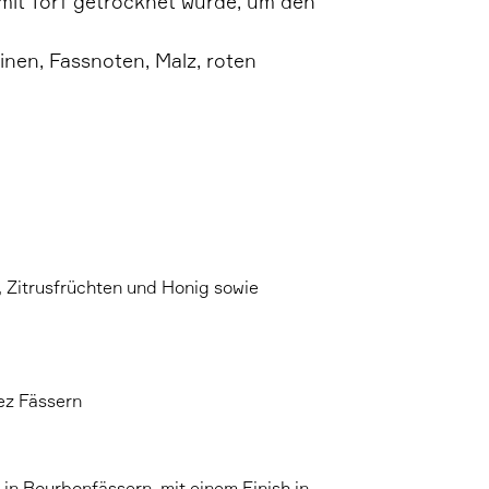
 mit Torf getrocknet wurde, um den
nen, Fassnoten, Malz, roten
 Zitrusfrüchten und Honig sowie
ez Fässern
 in Bourbonfässern, mit einem Finish in